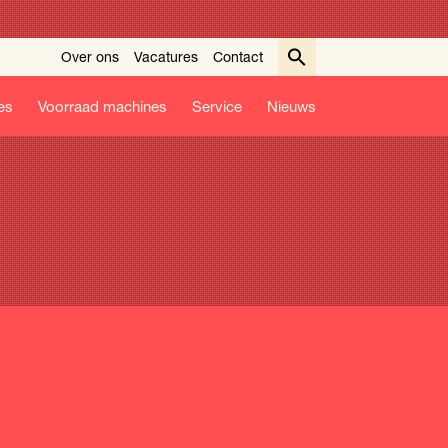
Over ons
Vacatures
Contact
es
Voorraad machines
Service
Nieuws