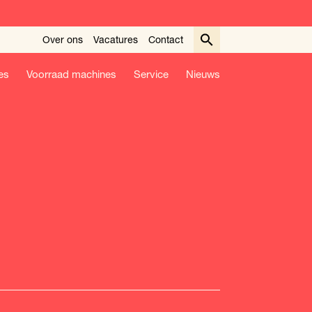
Over ons
Vacatures
Contact
es
Voorraad machines
Service
Nieuws