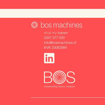
Mijlweg 5
4131 PJ Vianen
0347 377 000
info@bosmachines.nl
KVK 23062984