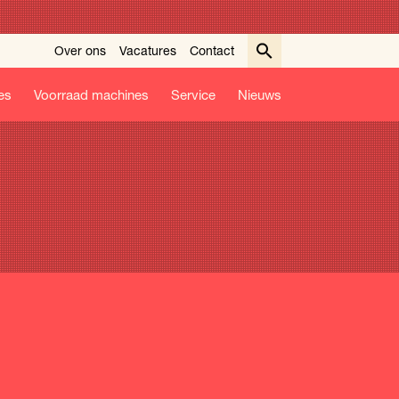
Over ons
Vacatures
Contact
es
Voorraad machines
Service
Nieuws