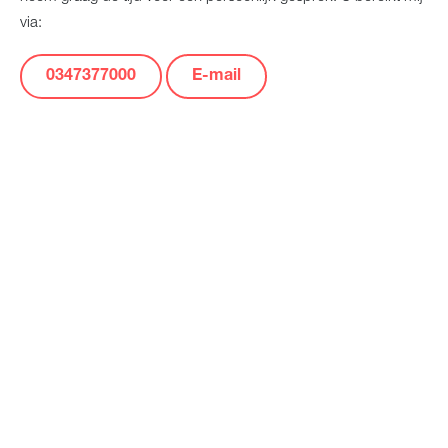
via:
0347377000
E-mail