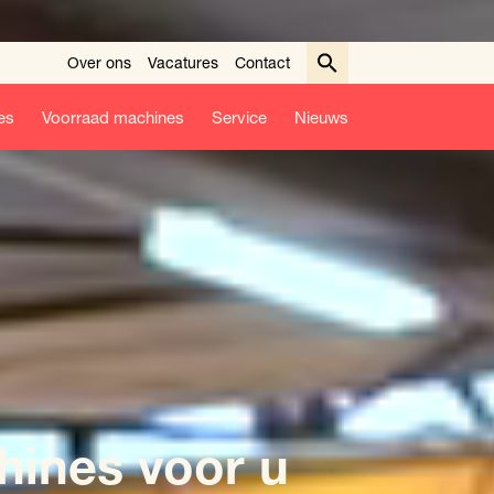
Over ons
Vacatures
Contact
es
Voorraad machines
Service
Nieuws
hines voor u