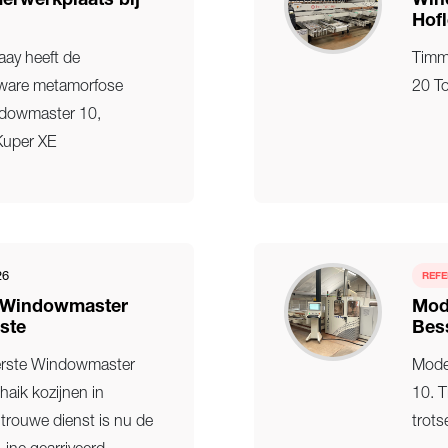
rwerkplaats bij
Win
Hofl
aay heeft de
Timm
 ware metamorfose
20 To
dowmaster 10,
Kuper XE
26
REFE
e Windowmaster
Mod
ste
Bes
eerste Windowmaster
Mode
haik kozijnen in
10. T
trouwe dienst is nu de
trots