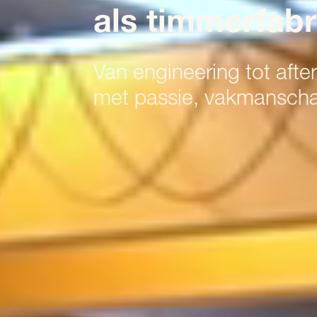
als timmerfabr
Van engineering tot after
met passie, vakmanscha