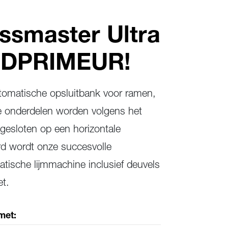
smaster Ultra
LDPRIMEUR!
tomatische opsluitbank voor ramen,
e onderdelen worden volgens het
opgesloten op een horizontale
rd wordt onze succesvolle
tische lijmmachine inclusief deuvels
et.
met: