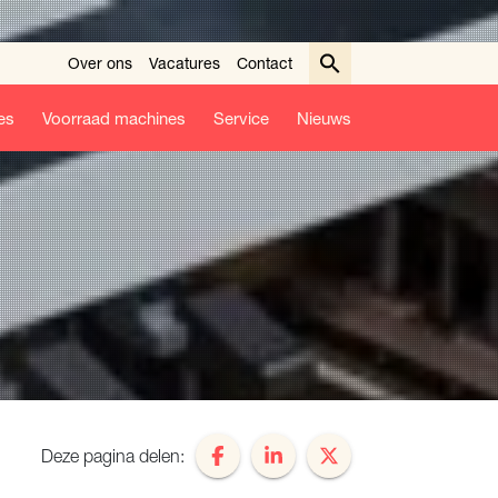
Over ons
Vacatures
Contact
es
Voorraad machines
Service
Nieuws
Deze pagina delen: