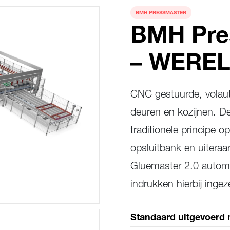
BMH PRESSMASTER
BMH Pres
– WERE
CNC gestuurde, volau
deuren en kozijnen. D
traditionele principe 
opsluitbank en uiteraa
Gluemaster 2.0 automa
indrukken hierbij ingez
rzenden
Standaard uitgevoerd 