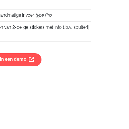
handmatige invoer
type Pro
en van 2-delige stickers met info t.b.v. spuiterij
 in een demo