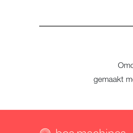
Omda
gemaakt me