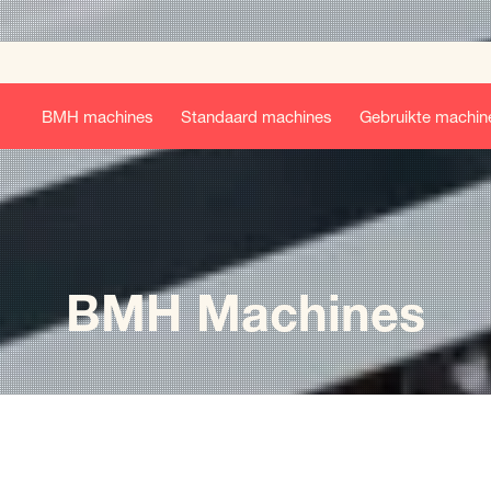
BMH machines
Standaard machines
Gebruikte machin
BMH Machines
voor: