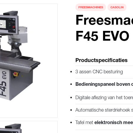
FREESMACHINES
CASOLIN
Freesmac
F45 EVO
Productspecificaties
3 assen CNC besturing
Bedieningspaneel boven d
Digitale aflezing van het toer
Automatische sterdriehoek s
Tafel met
elektronisch me