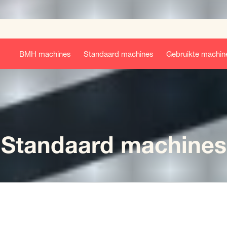
BMH machines
Standaard machines
Gebruikte machin
Standaard machines
e: