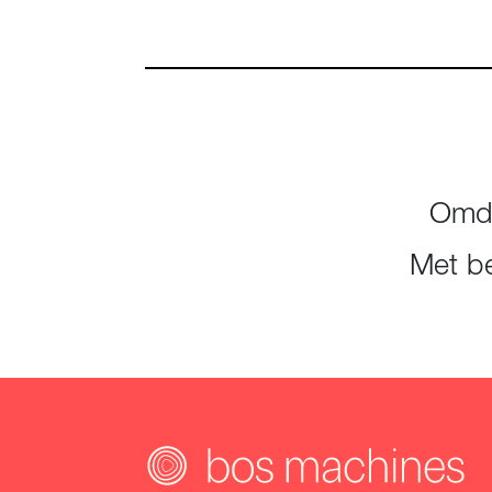
Omda
Met be