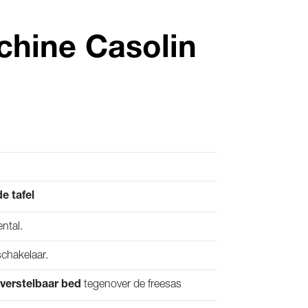
hine Casolin
e tafel
ental.
chakelaar.
tegenover de freesas
everstelbaar bed