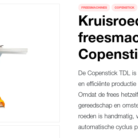
FREESMACHINES
COPENSTICK
Kruisroe
freesma
Copenst
De Copenstick TDL is 
en efficiënte producti
Omdat de frees hetzelf
gereedschap en omstel
roeden is handmatig, 
automatische cyclus pl