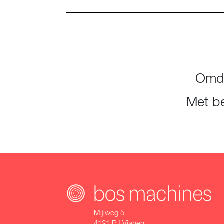
Omda
Met be
Mijlweg 5
4131 PJ Vianen