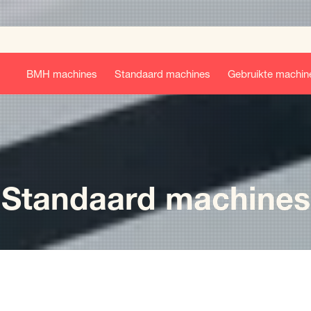
BMH machines
Standaard machines
Gebruikte machin
Standaard machines
e: